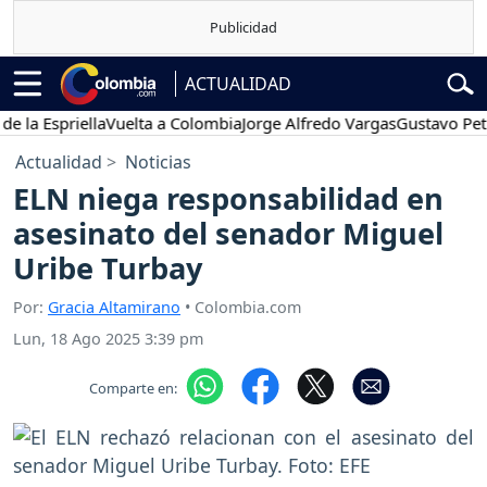
ACTUALIDAD
spriella
Vuelta a Colombia
Jorge Alfredo Vargas
Gustavo Petro
P
Actualidad
Noticias
ELN niega responsabilidad en
asesinato del senador Miguel
Uribe Turbay
Por:
Gracia Altamirano
• Colombia.com
Lun, 18 Ago 2025 3:39 pm
Comparte en: