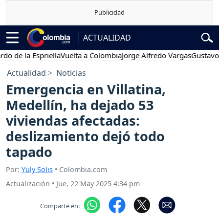
ACTUALIDAD
la Espriella
Vuelta a Colombia
Jorge Alfredo Vargas
Gustavo Petro
Actualidad
Noticias
Emergencia en Villatina,
Medellín, ha dejado 53
viviendas afectadas:
deslizamiento dejó todo
tapado
Por:
Yuly Solis
• Colombia.com
Actualización
•
Jue, 22 May 2025 4:34 pm
Comparte en: