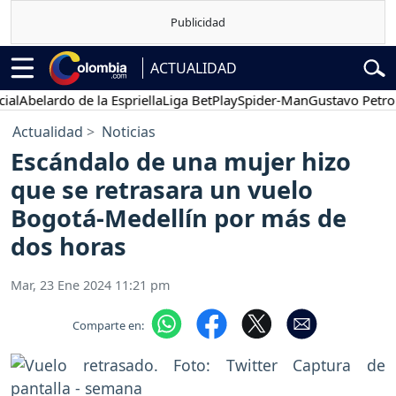
ACTUALIDAD
belardo de la Espriella
Liga BetPlay
Spider-Man
Gustavo Petro
P
Actualidad
Noticias
Escándalo de una mujer hizo
que se retrasara un vuelo
Bogotá-Medellín por más de
dos horas
Mar, 23 Ene 2024 11:21 pm
Comparte en: