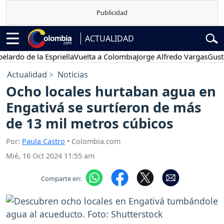
ACTUALIDAD
o de la Espriella
Vuelta a Colombia
Jorge Alfredo Vargas
Gustavo P
Actualidad
Noticias
Ocho locales hurtaban agua en
Engativá se surtíeron de más
de 13 mil metros cúbicos
Por:
Paula Castro
• Colombia.com
Mié, 16 Oct 2024 11:55 am
Comparte en: