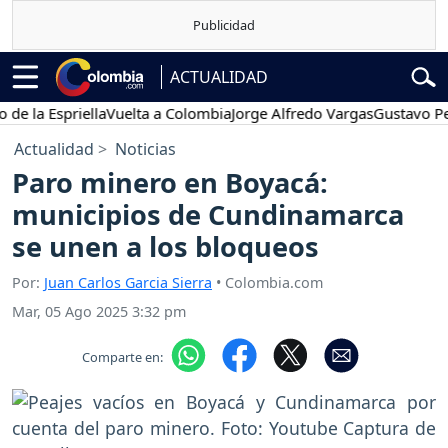
ACTUALIDAD
la Espriella
Vuelta a Colombia
Jorge Alfredo Vargas
Gustavo Petro
Actualidad
Noticias
Paro minero en Boyacá:
municipios de Cundinamarca
se unen a los bloqueos
Por:
Juan Carlos Garcia Sierra
• Colombia.com
Mar, 05 Ago 2025 3:32 pm
Comparte en: