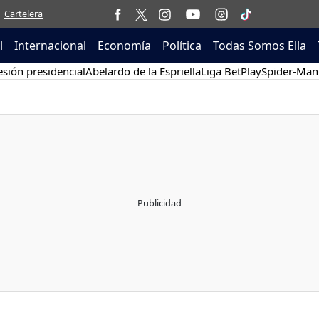
Cartelera
l
Internacional
Economía
Política
Todas Somos Ella
sión presidencial
Abelardo de la Espriella
Liga BetPlay
Spider-Man