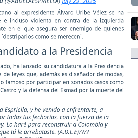
lla (@ABDELAESPRIELLA)
July 29, 2025
cano al expresidente Álvaro Uribe Vélez se ha
e incluso violenta en contra de la izquierda
te en el que asegura ser enemigo de quienes
e ´destriparlos como se merecen´.
ndidato a la Presidencia
ado, ha lanzado su candidatura a la Presidencia
re de leyes que, además es diseñador de modas,
cho famoso por participar en sonados casos como
Castro y la defensa del Esmad por la muerte del
Espriella, y he venido a enfrentarte, a
r todas tus fechorías, con la fuerza de la
ley. Lo haré para reconstruir a Colombia y
ue tú le arrebataste. (A.D.L.E)????