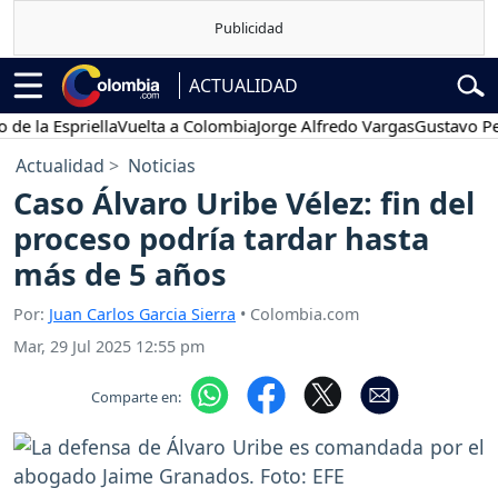
ACTUALIDAD
 Espriella
Vuelta a Colombia
Jorge Alfredo Vargas
Gustavo Petro
Actualidad
Noticias
Caso Álvaro Uribe Vélez: fin del
proceso podría tardar hasta
más de 5 años
Por:
Juan Carlos Garcia Sierra
• Colombia.com
Mar, 29 Jul 2025 12:55 pm
Comparte en: