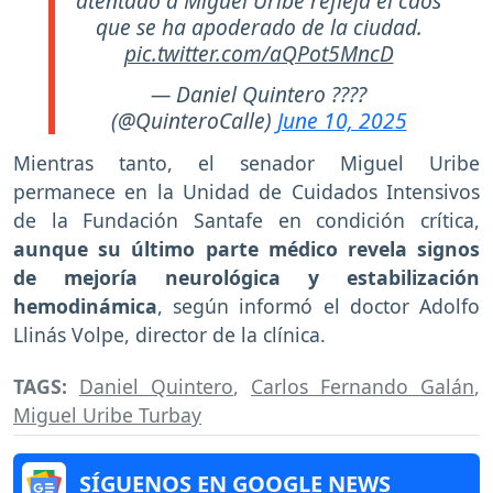
atentado a Miguel Uribe refleja el caos
que se ha apoderado de la ciudad.
pic.twitter.com/aQPot5MncD
— Daniel Quintero ????
(@QuinteroCalle)
June 10, 2025
Mientras tanto, el senador Miguel Uribe
permanece en la Unidad de Cuidados Intensivos
de la Fundación Santafe en condición crítica,
aunque su último parte médico revela signos
de mejoría neurológica y estabilización
hemodinámica
, según informó el doctor Adolfo
Llinás Volpe, director de la clínica.
TAGS:
Daniel Quintero
,
Carlos Fernando Galán
,
Miguel Uribe Turbay
SÍGUENOS EN GOOGLE NEWS