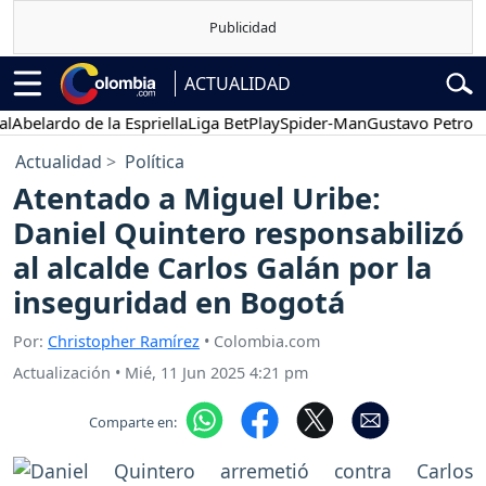
ACTUALIDAD
elardo de la Espriella
Liga BetPlay
Spider-Man
Gustavo Petro
Pos
Actualidad
Política
Atentado a Miguel Uribe:
Daniel Quintero responsabilizó
al alcalde Carlos Galán por la
inseguridad en Bogotá
Por:
Christopher Ramírez
• Colombia.com
Actualización
•
Mié, 11 Jun 2025 4:21 pm
Comparte en: