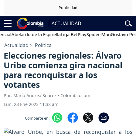
ACTUALIDAD
al
Abelardo de la Espriella
Liga BetPlay
Spider-Man
Gustavo Petro
Actualidad
Política
Elecciones regionales: Álvaro
Uribe comienza gira nacional
para reconquistar a los
votantes
Por: María Andrea Suárez • Colombia.com
Lun, 23 Ene 2023 11:38 am
Comparte en: