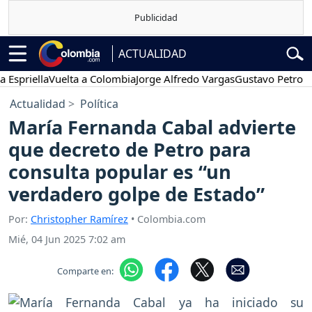
ACTUALIDAD
iella
Vuelta a Colombia
Jorge Alfredo Vargas
Gustavo Petro
Pose
Actualidad
Política
María Fernanda Cabal advierte
que decreto de Petro para
consulta popular es “un
verdadero golpe de Estado”
Por:
Christopher Ramírez
• Colombia.com
Mié, 04 Jun 2025 7:02 am
Comparte en: