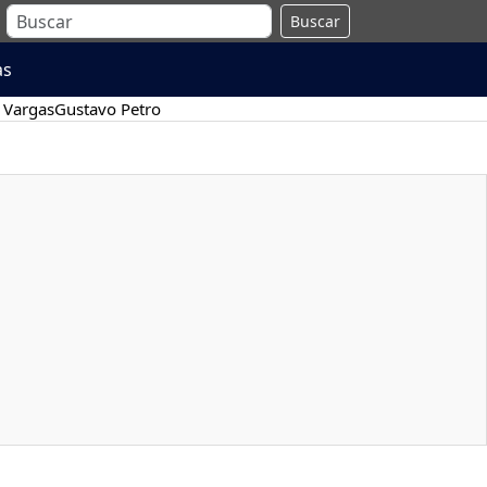
Buscar
as
 Vargas
Gustavo Petro