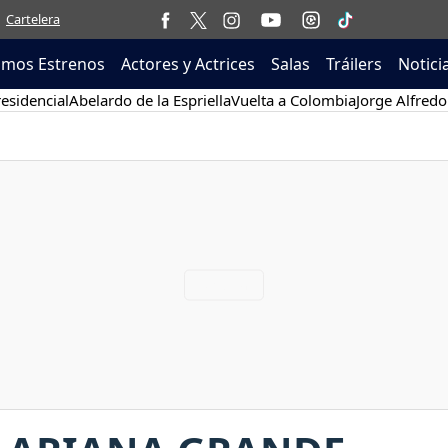
Cartelera
imos Estrenos
Actores y Actrices
Salas
Tráilers
Notici
esidencial
Abelardo de la Espriella
Vuelta a Colombia
Jorge Alfredo