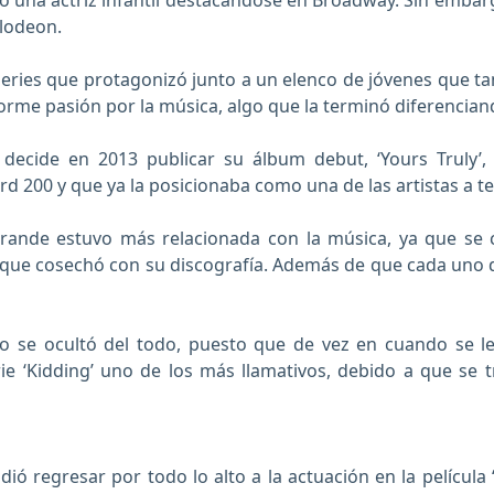
una actriz infantil destacándose en Broadway. Sin embarg
lodeon.
as series que protagonizó junto a un elenco de jóvenes que t
rme pasión por la música, algo que la terminó diferenciand
decide en 2013 publicar su álbum debut, ‘Yours Truly’, 
ard 200 y que ya la posicionaba como una de las artistas a t
 Grande estuvo más relacionada con la música, ya que se
s que cosechó con su discografía. Además de que cada uno 
no se ocultó del todo, puesto que de vez en cuando se l
rie ‘Kidding’ uno de los más llamativos, debido a que se 
ió regresar por todo lo alto a la actuación en la película