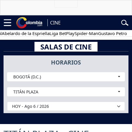
CINE
o de la Espriella
Liga BetPlay
Spider-Man
Gustavo Petro
Posesió
SALAS DE CINE
HORARIOS
BOGOTÁ (D.C.)
TITÁN PLAZA