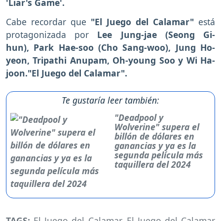
'Liar's Game'.
Cabe recordar que
"El Juego del Calamar"
está
protagonizada por
Lee Jung-jae (Seong Gi-
hun), Park Hae-soo (Cho Sang-woo), Jung Ho-
yeon, Tripathi Anupam, Oh-young Soo y Wi Ha-
joon."El Juego del Calamar".
Te gustaría leer también:
"Deadpool y
Wolverine" supera el
billón de dólares en
ganancias y ya es la
segunda película más
taquillera del 2024
TAGS:
El Juego del Calamar
,
El Juego del Calamar