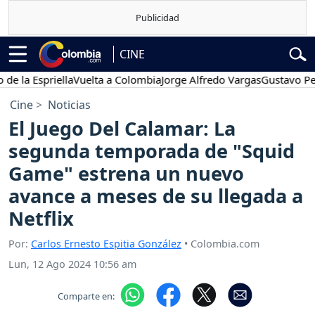
CINE
 Espriella
Vuelta a Colombia
Jorge Alfredo Vargas
Gustavo Petro
Cine
Noticias
El Juego Del Calamar: La
segunda temporada de "Squid
Game" estrena un nuevo
avance a meses de su llegada a
Netflix
Por:
Carlos Ernesto Espitia González
• Colombia.com
Lun, 12 Ago 2024 10:56 am
Comparte en: