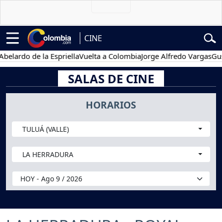
CINE
o de la Espriella
Vuelta a Colombia
Jorge Alfredo Vargas
Gustavo 
SALAS DE CINE
HORARIOS
TULUÁ (VALLE)
LA HERRADURA