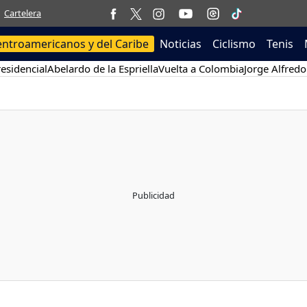
Cartelera
entroamericanos y del Caribe
Noticias
Ciclismo
Tenis
esidencial
Abelardo de la Espriella
Vuelta a Colombia
Jorge Alfredo