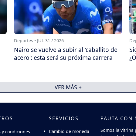
Deportes • JUL 31 / 2026
Dep
Nairo se vuelve a subir al 'caballito de
Si
acero': esta será su próxima carrera
¿O
VER MÁS +
TROS
SERVICIOS
PAUTA CON
Somos la vitrina 
Cambio de moneda
 y condiciones