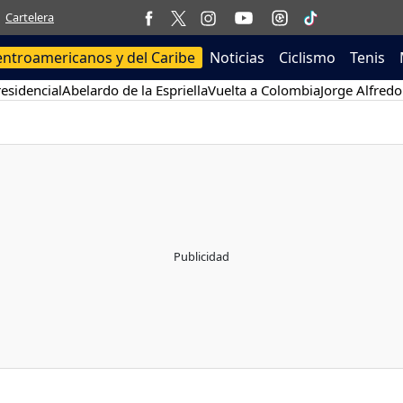
Cartelera
entroamericanos y del Caribe
Noticias
Ciclismo
Tenis
esidencial
Abelardo de la Espriella
Vuelta a Colombia
Jorge Alfredo