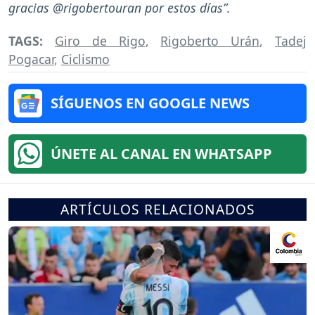
gracias @rigobertouran por estos días”.
TAGS:
Giro de Rigo
,
Rigoberto Urán
,
Tadej
Pogacar
,
Ciclismo
SÍGUENOS EN GOOGLE NEWS
ÚNETE AL CANAL EN WHATSAPP
ARTÍCULOS RELACIONADOS