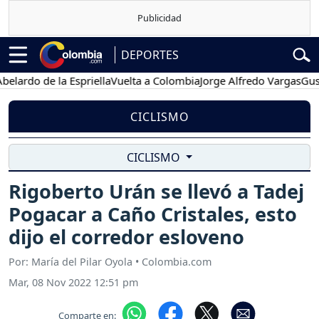
DEPORTES
o de la Espriella
Vuelta a Colombia
Jorge Alfredo Vargas
Gustavo P
CICLISMO
CICLISMO
Rigoberto Urán se llevó a Tadej
Pogacar a Caño Cristales, esto
dijo el corredor esloveno
Por: María del Pilar Oyola • Colombia.com
Mar, 08 Nov 2022 12:51 pm
Comparte en: