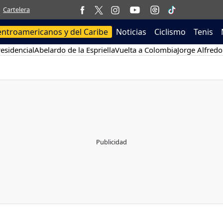
Cartelera
entroamericanos y del Caribe
Noticias
Ciclismo
Tenis
esidencial
Abelardo de la Espriella
Vuelta a Colombia
Jorge Alfredo