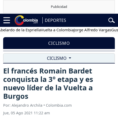
DEPORTES
do de la Espriella
Vuelta a Colombia
Jorge Alfredo Vargas
Gustavo 
CICLISMO
CICLISMO
El francés Romain Bardet
conquista la 3º etapa y es
nuevo líder de la Vuelta a
Burgos
Por: Alejandro Archila • Colombia.com
Jue, 05 Ago 2021 11:22 am