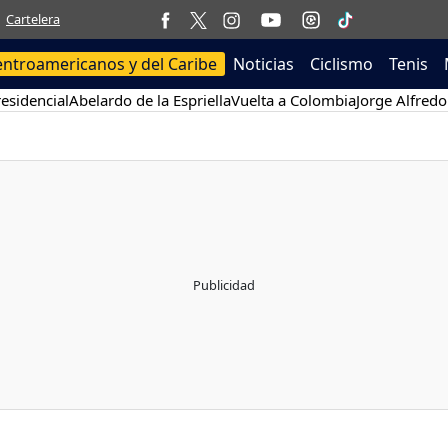
Cartelera
entroamericanos y del Caribe
Noticias
Ciclismo
Tenis
esidencial
Abelardo de la Espriella
Vuelta a Colombia
Jorge Alfredo