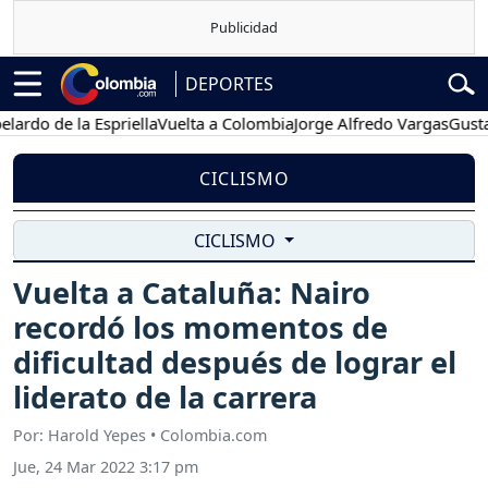
DEPORTES
 de la Espriella
Vuelta a Colombia
Jorge Alfredo Vargas
Gustavo P
CICLISMO
CICLISMO
Vuelta a Cataluña: Nairo
recordó los momentos de
dificultad después de lograr el
liderato de la carrera
Por: Harold Yepes • Colombia.com
Jue, 24 Mar 2022 3:17 pm