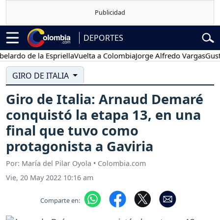
DEPORTES
do de la Espriella
Vuelta a Colombia
Jorge Alfredo Vargas
Gustavo 
GIRO DE ITALIA
Giro de Italia: Arnaud Demaré
conquistó la etapa 13, en una
final que tuvo como
protagonista a Gaviria
Por: María del Pilar Oyola • Colombia.com
Vie, 20 May 2022 10:16 am
Comparte en: