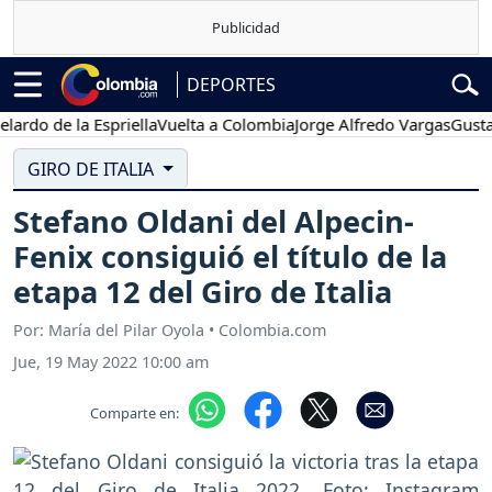
DEPORTES
de la Espriella
Vuelta a Colombia
Jorge Alfredo Vargas
Gustavo Pet
GIRO DE ITALIA
Stefano Oldani del Alpecin-
Fenix consiguió el título de la
etapa 12 del Giro de Italia
Por: María del Pilar Oyola • Colombia.com
Jue, 19 May 2022 10:00 am
Comparte en: