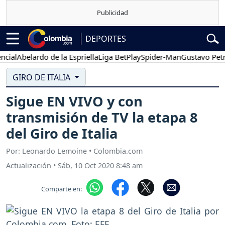
DEPORTES
l
Abelardo de la Espriella
Liga BetPlay
Spider-Man
Gustavo Petro
GIRO DE ITALIA
Sigue EN VIVO y con
transmisión de TV la etapa 8
del Giro de Italia
Por: Leonardo Lemoine • Colombia.com
Actualización
•
Sáb, 10 Oct 2020 8:48 am
Comparte en: