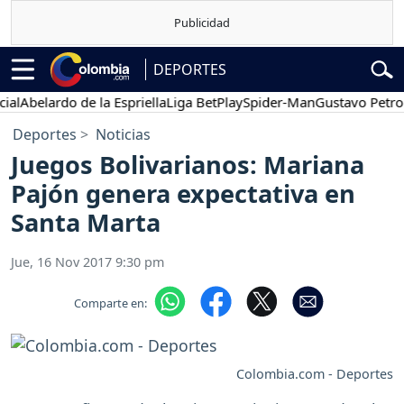
DEPORTES
belardo de la Espriella
Liga BetPlay
Spider-Man
Gustavo Petro
P
Deportes
Noticias
Juegos Bolivarianos: Mariana
Pajón genera expectativa en
Santa Marta
Jue, 16 Nov 2017 9:30 pm
Comparte en:
Colombia.com - Deportes