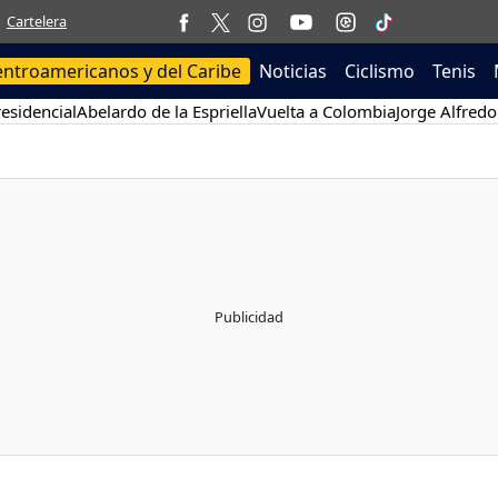
Cartelera
entroamericanos y del Caribe
Noticias
Ciclismo
Tenis
esidencial
Abelardo de la Espriella
Vuelta a Colombia
Jorge Alfredo