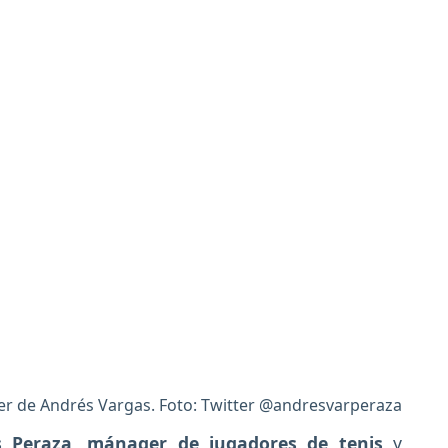
ter de Andrés Vargas. Foto: Twitter @andresvarperaza
 Peraza, mánager de jugadores de tenis
y