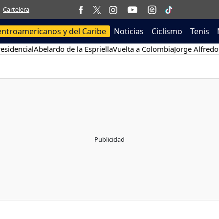
Cartelera
entroamericanos y del Caribe
Noticias
Ciclismo
Tenis
esidencial
Abelardo de la Espriella
Vuelta a Colombia
Jorge Alfredo