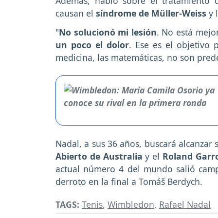
Además, habló sobre el tratamiento q
causan el
síndrome de Müller-Weiss
y 
"
No solucionó mi lesión
. No está mejo
un poco el dolor
. Ese es el objetivo 
medicina, las matemáticas, no son prede
Nadal, a sus 36 años, buscará alcanzar 
Abierto de Australia
y el
Roland Garr
actual número 4 del mundo salió camp
derroto en la final a Tomáš Berdych.
TAGS:
Tenis
,
Wimbledon
,
Rafael Nadal