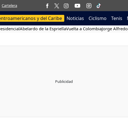
Cartelera
entroamericanos y del Caribe
Noticias
Ciclismo
Tenis
esidencial
Abelardo de la Espriella
Vuelta a Colombia
Jorge Alfredo