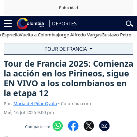
DEPORTES
ella
Vuelta a Colombia
Jorge Alfredo Vargas
Gustavo Petro
Poses
TOUR DE FRANCIA
Tour de Francia 2025: Comienza
la acción en los Pirineos, sigue
EN VIVO a los colombianos en
la etapa 12
Por:
María del Pilar Oyola
• Colombia.com
Mié, 16 Jul 2025 9:00 pm
Comparte en: