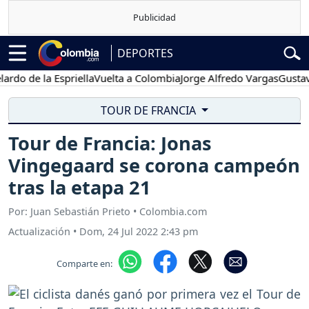
DEPORTES
de la Espriella
Vuelta a Colombia
Jorge Alfredo Vargas
Gustavo Pet
TOUR DE FRANCIA
Tour de Francia: Jonas
Vingegaard se corona campeón
tras la etapa 21
Por: Juan Sebastián Prieto • Colombia.com
Actualización
•
Dom, 24 Jul 2022 2:43 pm
Comparte en: