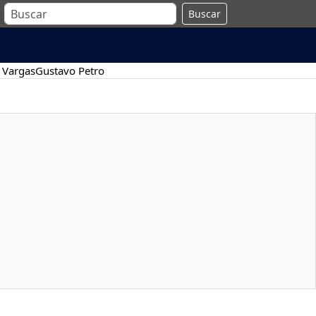
Buscar
 Vargas
Gustavo Petro