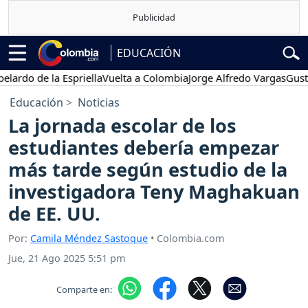
EDUCACIÓN
do de la Espriella
Vuelta a Colombia
Jorge Alfredo Vargas
Gustavo 
Educación
Noticias
La jornada escolar de los
estudiantes debería empezar
más tarde según estudio de la
investigadora Teny Maghakuan
de EE. UU.
Por:
Camila Méndez Sastoque
• Colombia.com
Jue, 21 Ago 2025 5:51 pm
Comparte en: