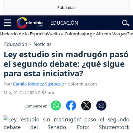
EDUCACIÓN
ardo de la Espriella
Vuelta a Colombia
Jorge Alfredo Vargas
Gustav
Educación
Noticias
Ley estudio sin madrugón pasó
el segundo debate: ¿qué sigue
para esta iniciativa?
Por:
Camila Méndez Sastoque
• Colombia.com
Mié, 01 Oct 2025 2:37 pm
Comparte en: