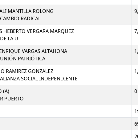
 ALI MANTILLA ROLONG
9
 CAMBIO RADICAL
S HEBERTO VERGARA MARQUEZ
7
DE LA U
ENRIQUE VARGAS ALTAHONA
1
 UNIÓN PATRIÓTICA
IRO RAMIREZ GONZALEZ
1
ALIANZA SOCIAL INDEPENDIENTE
 (A)
0
R PUERTO
1
6
2