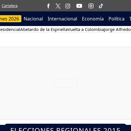
Cartelera
ones 2026
Nacional
Internacional
Economía
Política
esidencial
Abelardo de la Espriella
Vuelta a Colombia
Jorge Alfredo
ELECCIONES REGIONALES 2015