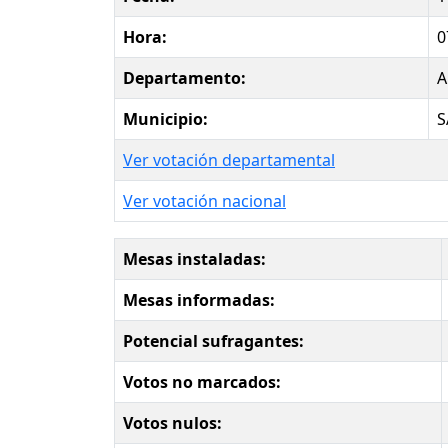
Hora:
0
Departamento:
A
Municipio:
S
Ver votación departamental
Ver votación nacional
Mesas instaladas:
Mesas informadas:
Potencial sufragantes:
Votos no marcados:
Votos nulos: