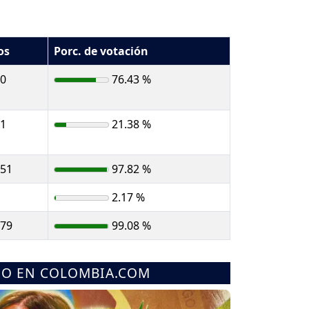
os
Porc. de votación
10
76.43 %
41
21.38 %
251
97.82 %
2.17 %
479
99.08 %
MO EN COLOMBIA.COM