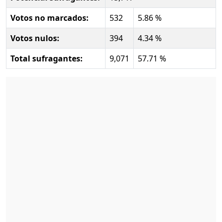
Votos no marcados:
532
5.86 %
Votos nulos:
394
4.34 %
Total sufragantes:
9,071
57.71 %