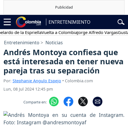
ENTRETENIMIENTO
o de la Espriella
Vuelta a Colombia
Jorge Alfredo Vargas
Gustavo P
Entretenimiento
Noticias
Andrés Montoya confiesa que
está interesada en tener nueva
pareja tras su separación
Por:
Stephanie Angulo Espejo
• Colombia.com
Lun, 08 Jul 2024 12:45 pm
Comparte en: