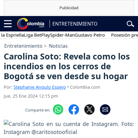
ENTRETENIMIENTO
priella
Liga BetPlay
Spider-Man
Gustavo Petro
Posesión presiden
Entretenimiento
Noticias
Carolina Soto: Revela como los
incendios en los cerros de
Bogotá se ven desde su hogar
Por:
Stephanie Angulo Espejo
• Colombia.com
Jue, 25 Ene 2024 12:15 pm
Comparte en: