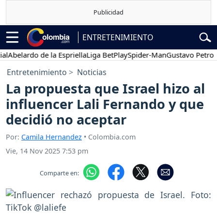
ENTRETENIMIENTO
elardo de la Espriella
Liga BetPlay
Spider-Man
Gustavo Petro
Po
Entretenimiento
Noticias
La propuesta que Israel hizo al
influencer Lali Fernando y que
decidió no aceptar
Por:
Camila Hernandez
• Colombia.com
Vie, 14 Nov 2025 7:53 pm
Comparte en: