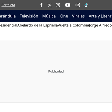
Cartelera
arándula
Televisión
Música
Cine
Virales
Arte y Liter
esidencial
Abelardo de la Espriella
Vuelta a Colombia
Jorge Alfredo