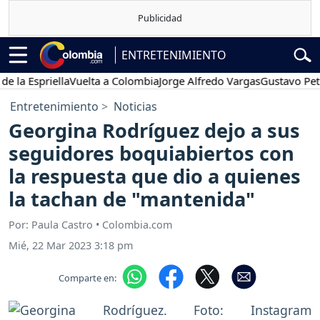
ENTRETENIMIENTO
Espriella
Vuelta a Colombia
Jorge Alfredo Vargas
Gustavo Petro
P
Entretenimiento
Noticias
Georgina Rodríguez dejo a sus
seguidores boquiabiertos con
la respuesta que dio a quienes
la tachan de "mantenida"
Por: Paula Castro • Colombia.com
Mié, 22 Mar 2023 3:18 pm
Comparte en: