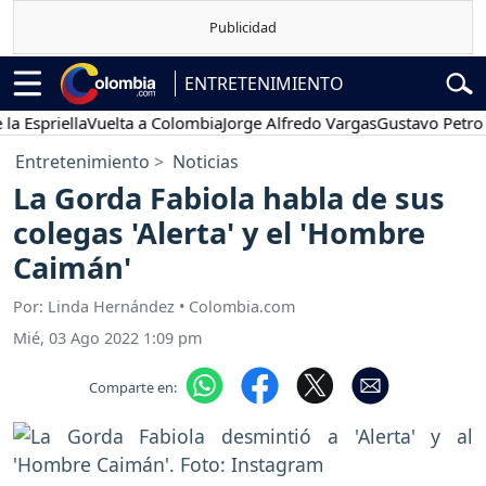
ENTRETENIMIENTO
riella
Vuelta a Colombia
Jorge Alfredo Vargas
Gustavo Petro
Pos
Entretenimiento
Noticias
La Gorda Fabiola habla de sus
colegas 'Alerta' y el 'Hombre
Caimán'
Por: Linda Hernández • Colombia.com
Mié, 03 Ago 2022 1:09 pm
Comparte en: