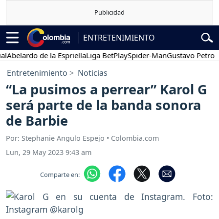
ENTRETENIMIENTO
elardo de la Espriella
Liga BetPlay
Spider-Man
Gustavo Petro
Pos
Entretenimiento
Noticias
“La pusimos a perrear” Karol G
será parte de la banda sonora
de Barbie
Por: Stephanie Angulo Espejo • Colombia.com
Lun, 29 May 2023 9:43 am
Comparte en: