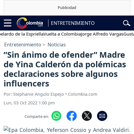
ENTRETENIMIENTO
 de la Espriella
Vuelta a Colombia
Jorge Alfredo Vargas
Gustavo Pe
Entretenimiento
Noticias
”Sin ánimo de ofender” Madre
de Yina Calderón da polémicas
declaraciones sobre algunos
influencers
Por: Stephanie Angulo Espejo • Colombia.com
Lun, 03 Oct 2022 1:00 pm
Comparte en: