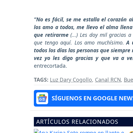
“No es fácil, se me estalla el corazón 
los amo a todos, me llevo el alma llena
que retirarme
(...) Les doy mil gracias a
que tengo aquí. Los amo muchísimo.
A 
todos los días las personas que siempre
vez yo les digo gracias y que va a v
entrecortada.
TAGS:
Luz Dary Cogollo
,
Canal RCN
,
Bue
SÍGUENOS EN GOOGLE NEW
ARTÍCULOS RELACIONADOS