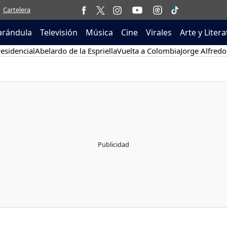
Cartelera
arándula
Televisión
Música
Cine
Virales
Arte y Liter
esidencial
Abelardo de la Espriella
Vuelta a Colombia
Jorge Alfredo