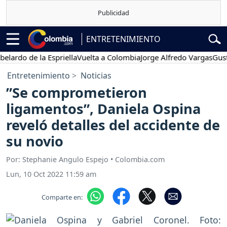
ENTRETENIMIENTO
 de la Espriella
Vuelta a Colombia
Jorge Alfredo Vargas
Gustavo P
Entretenimiento
Noticias
”Se comprometieron
ligamentos”, Daniela Ospina
reveló detalles del accidente de
su novio
Por: Stephanie Angulo Espejo • Colombia.com
Lun, 10 Oct 2022 11:59 am
Comparte en: