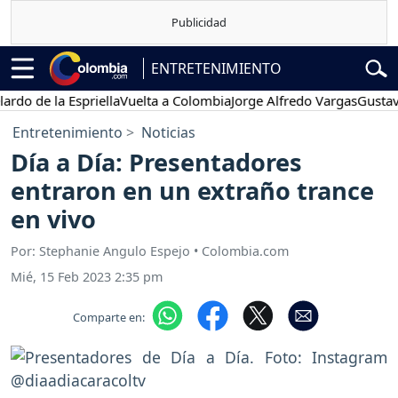
ENTRETENIMIENTO
e la Espriella
Vuelta a Colombia
Jorge Alfredo Vargas
Gustavo Pet
Entretenimiento
Noticias
Día a Día: Presentadores
entraron en un extraño trance
en vivo
Por: Stephanie Angulo Espejo • Colombia.com
Mié, 15 Feb 2023 2:35 pm
Comparte en: