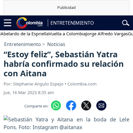
ENTRETENIMIENTO
do de la Espriella
Vuelta a Colombia
Jorge Alfredo Vargas
Gustavo
Entretenimiento
Noticias
“Estoy feliz”, Sebastián Yatra
habría confirmado su relación
con Aitana
Por: Stephanie Angulo Espejo • Colombia.com
Jue, 16 Mar 2023 8:35 am
Comparte en: