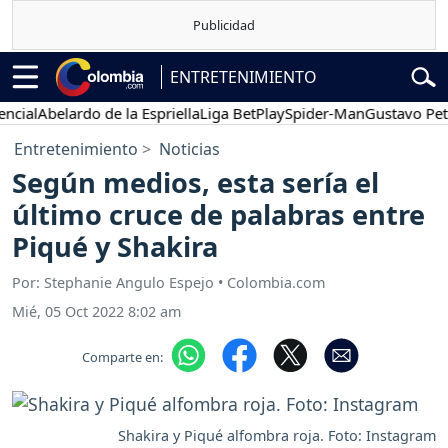
ENTRETENIMIENTO
l
Abelardo de la Espriella
Liga BetPlay
Spider-Man
Gustavo Petro
Entretenimiento
Noticias
Según medios, esta sería el
último cruce de palabras entre
Piqué y Shakira
Por: Stephanie Angulo Espejo • Colombia.com
Mié, 05 Oct 2022 8:02 am
Comparte en:
Shakira y Piqué alfombra roja. Foto: Instagram