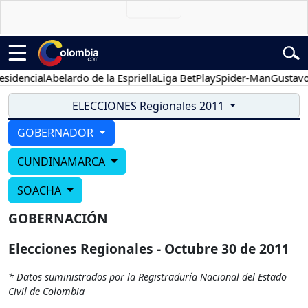
idencial
Abelardo de la Espriella
Liga BetPlay
Spider-Man
Gustavo 
ELECCIONES Regionales 2011
GOBERNADOR
CUNDINAMARCA
SOACHA
GOBERNACIÓN
Elecciones Regionales - Octubre 30 de 2011
* Datos suministrados por la Registraduría Nacional del Estado
Civil de Colombia